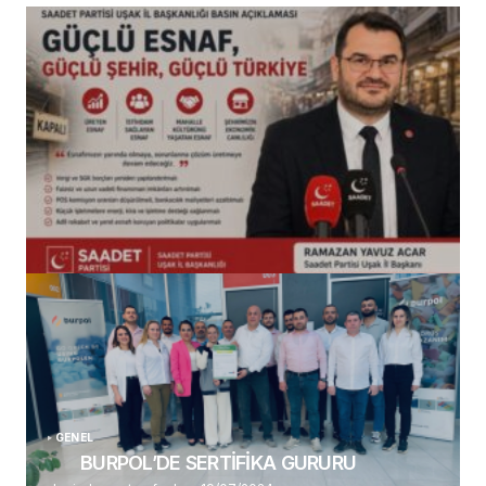
(başlıksız)
Alaattin Karahan tarafından
14/07/2026
GENEL
BURPOL’DE SERTİFİKA GURURU