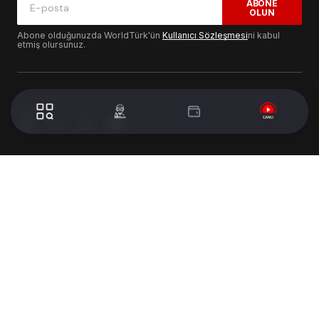
ABONE
OLUN
Abone olduğunuzda WorldTürk'ün
Kullanıcı Sözleşmesi
ni kabul
etmiş olursunuz.
© 2024 WorldTurk. Tüm Hakları Saklıdır. - Tasarım & Geliştirme :
Volion's