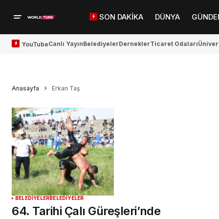
SON DAKİKA
DÜNYA
GÜNDE
Canlı Yayın
Belediyeler
Dernekler
Ticaret Odaları
Üniver
YouTube
Anasayfa
Erkan Taş
BELEDİYELER
BELEDİYELER
64. Tarihi Çalı Güreşleri’nde