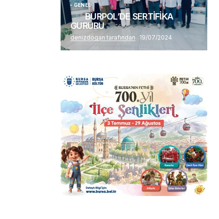
GENEL
BURPOL’DE SERTİFİKA
GURURU
denizdogan tarafından
19/07/2024