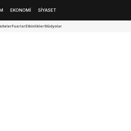
M
EKONOMİ
SİYASET
siteler
Fuarlar
Etkinlikler
Stüdyolar