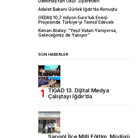
Demirtaş’tan Okul Ziyaretleri
Adalet Bakanı Gürlek Iğdır’da Konuştu
OEDAŞ 10,7 milyon Euro’luk Enerji
Projesinde Türkiye’yi Temsil Edecek
Kenan Atalay: “Yeşil Vatan Yanıyorsa,
Geleceğimiz de Yanıyor”
SON HABERLER
TİGAD 13. Dijital Medya
Çalıştayı Iğdır’da
Sarıgöl İlçe Milli Eğitim Müdürü