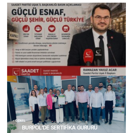
(başlıksız)
Alaattin Karahan tarafından
14/07/2026
GENEL
BURPOL’DE SERTİFİKA GURURU