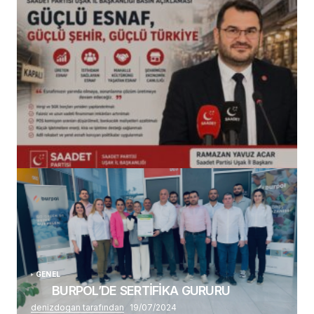
(başlıksız)
Alaattin Karahan tarafından
14/07/2026
GENEL
BURPOL’DE SERTİFİKA GURURU
denizdogan tarafından
19/07/2024