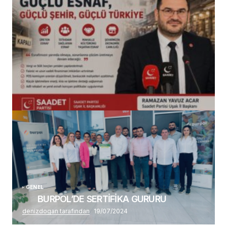
(başlıksız)
Alaattin Karahan tarafından
14/07/2026
GENEL
BURPOL’DE SERTİFİKA GURURU
denizdogan tarafından
19/07/2024