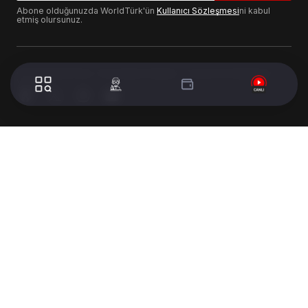
Abone olduğunuzda WorldTürk'ün
Kullanıcı Sözleşmesi
ni kabul
etmiş olursunuz.
© 2024 WorldTurk. Tüm Hakları Saklıdır. - Tasarım & Geliştirme :
Volion's