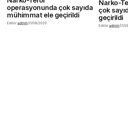
Narko-Terör
Narko-Te
operasyonunda çok sayıda
çok sayı
mühimmat ele geçirildi
geçirildi
Editör
admin
31/08/2020
Editör
admin
31/0