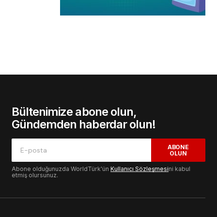
Bültenimize abone olun,
Gündemden haberdar olun!
ABONE
OLUN
Abone olduğunuzda WorldTürk'ün
Kullanıcı Sözleşmesi
ni kabul
etmiş olursunuz.