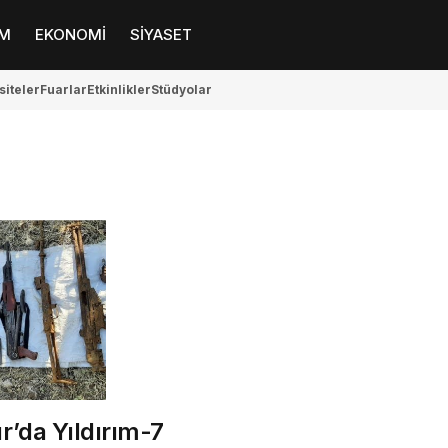
M
EKONOMİ
SİYASET
siteler
Fuarlar
Etkinlikler
Stüdyolar
r’da Yıldırım-7