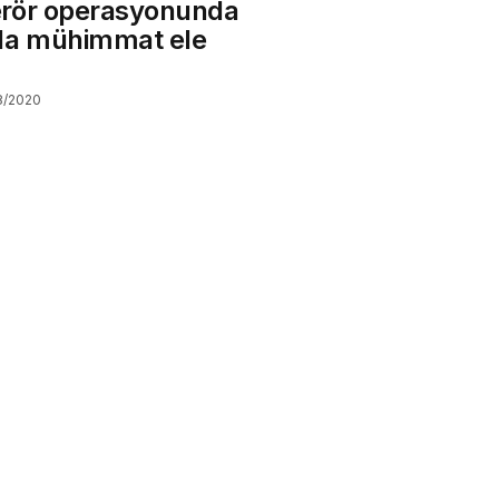
rör operasyonunda
da mühimmat ele
8/2020