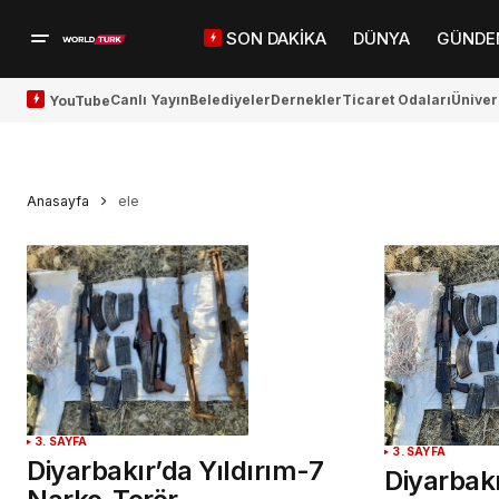
SON DAKİKA
DÜNYA
GÜNDE
Canlı Yayın
Belediyeler
Dernekler
Ticaret Odaları
Üniver
YouTube
Anasayfa
ele
3. SAYFA
3. SAYFA
Diyarbakır’da Yıldırım-7
Diyarbakı