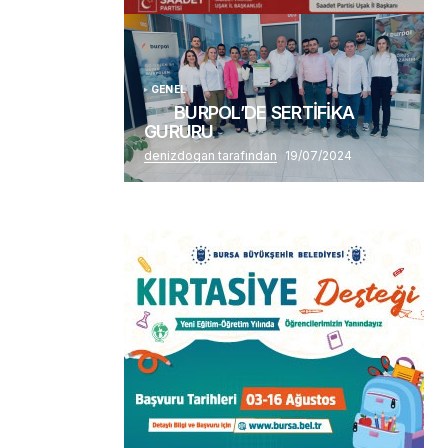
Alaattin Karahan tarafından
14/07/2026
GENEL
BURPOL’DE SERTİFİKA
GURURU
denizdogan tarafından
19/07/2024