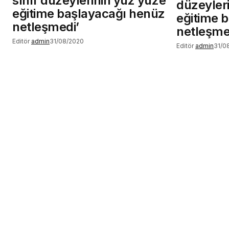
sınıf düzeylerinin yüz yüze
düzeyler
eğitime başlayacağı henüz
eğitime 
netleşmedi’
netleşme
Editör
admin
31/08/2020
Editör
admin
31/0