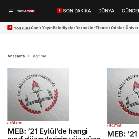
SON DAKİKA
DÜNYA
GÜNDE
Canlı Yayın
Belediyeler
Dernekler
Ticaret Odaları
Üniver
YouTube
Anasayfa
eğitime
EĞİTİM
EĞİTİM
MEB: ’21 Eylül’de hangi
MEB: ’21 