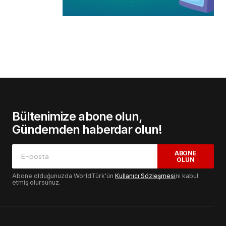
Bültenimize abone olun,
Gündemden haberdar olun!
ABONE
OLUN
Abone olduğunuzda WorldTürk'ün
Kullanıcı Sözleşmesi
ni kabul
etmiş olursunuz.