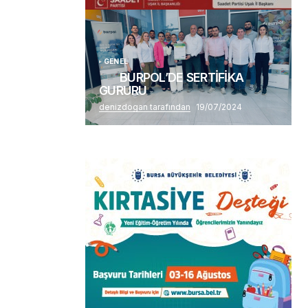
Alaattin Karahan tarafından
14/07/2026
GENEL
BURPOL’DE SERTİFİKA
GURURU
denizdogan tarafından
19/07/2024