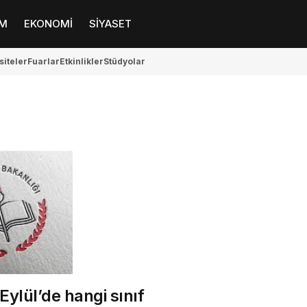
M
EKONOMİ
SİYASET
siteler
Fuarlar
Etkinlikler
Stüdyolar
Eylül’de hangi sınıf