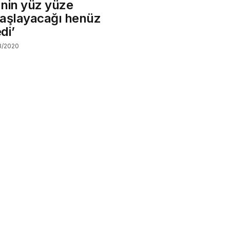
inin yüz yüze
başlayacağı henüz
di’
8/2020