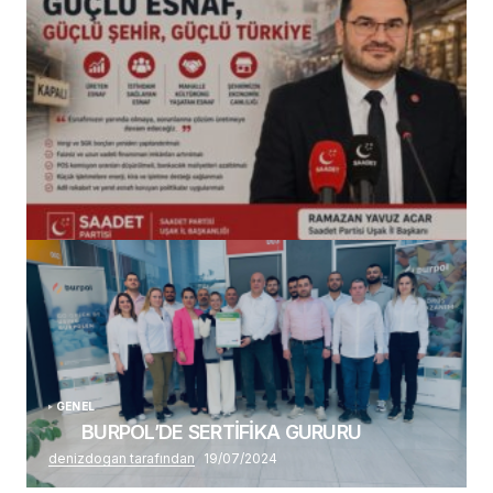
(başlıksız)
Alaattin Karahan tarafından
14/07/2026
GENEL
BURPOL’DE SERTİFİKA GURURU
denizdogan tarafından
19/07/2024