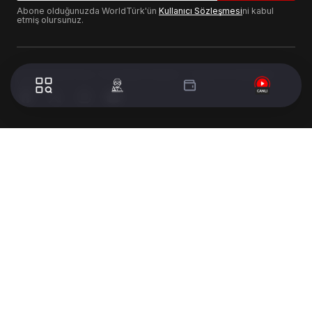
Abone olduğunuzda WorldTürk'ün
Kullanıcı Sözleşmesi
ni kabul
etmiş olursunuz.
© 2024 WorldTurk. Tüm Hakları Saklıdır. - Tasarım & Geliştirme :
Volion's