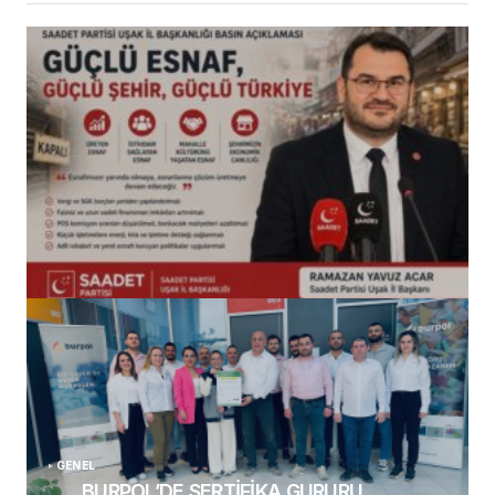
(başlıksız)
Alaattin Karahan tarafından
14/07/2026
GENEL
BURPOL’DE SERTİFİKA GURURU