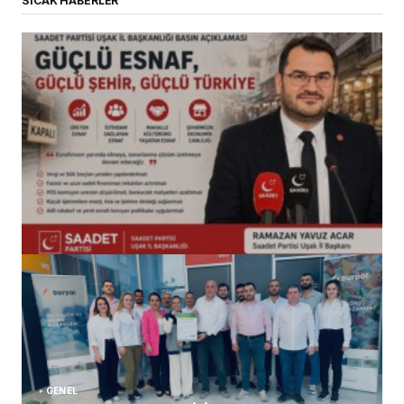
SICAK HABERLER
(başlıksız)
Alaattin Karahan tarafından
14/07/2026
GENEL