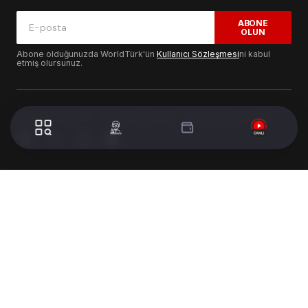
ABONE
OLUN
Abone olduğunuzda WorldTürk'ün
Kullanıcı Sözleşmesi
ni kabul
etmiş olursunuz.
© 2024 WorldTurk. Tüm Hakları Saklıdır. - Tasarım & Geliştirme :
Volion's