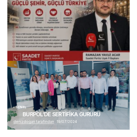
(başlıksız)
Alaattin Karahan tarafından
14/07/2026
GENEL
BURPOL’DE SERTİFİKA GURURU
denizdogan tarafından
19/07/2024