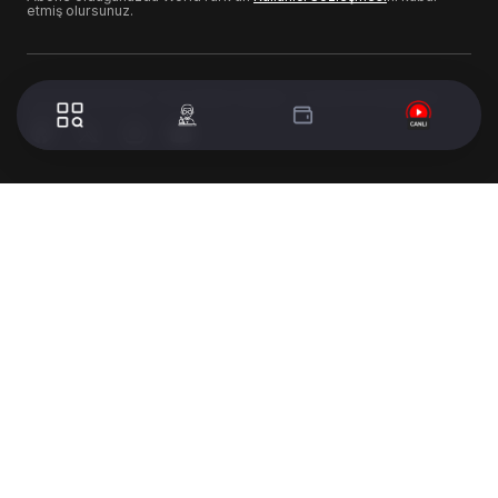
etmiş olursunuz.
© 2024 WorldTurk. Tüm Hakları Saklıdır. - Tasarım & Geliştirme :
Volion's