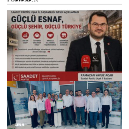
SICAK HABERLER
(başlıksız)
Alaattin Karahan tarafından
14/07/2026
GENEL