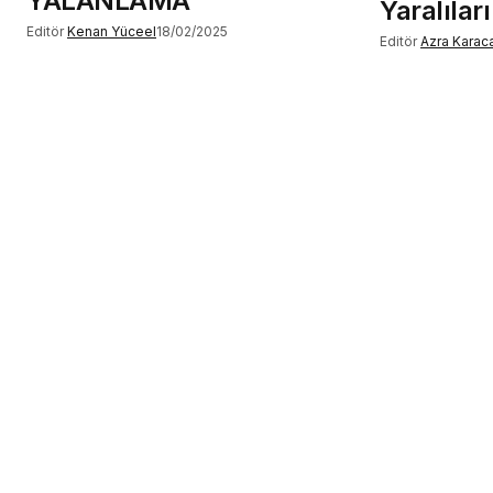
YALANLAMA
Yaralıları
Editör
Kenan Yüceel
18/02/2025
Editör
Azra Karac