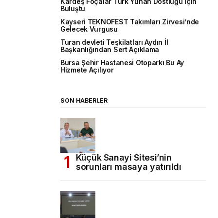
Kardeş Foçalar Türk Yunan Dostluğu İçin
Buluştu
Kayseri TEKNOFEST Takımları Zirvesi’nde
Gelecek Vurgusu
Turan devleti Teşkilatları Aydın İl
Başkanlığından Sert Açıklama
Bursa Şehir Hastanesi Otoparkı Bu Ay
Hizmete Açılıyor
SON HABERLER
Küçük Sanayi Sitesi’nin
sorunları masaya yatırıldı