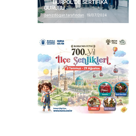
BURPOL’DE SERTİFİKA
GURURU
denizdogan tarafından
19/07/2024