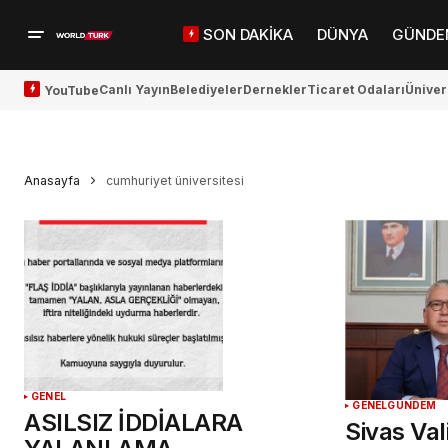
SON DAKİKA
DÜNYA
GÜNDE
Canlı Yayın
Belediyeler
Dernekler
Ticaret Odaları
Üniver
YouTube
Anasayfa
cumhuriyet üniversitesi
GENEL
GENEL
GÜNDEM
ASILSIZ İDDİALARA
Sivas Val