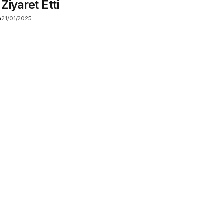
 Ziyaret Etti
a
21/01/2025