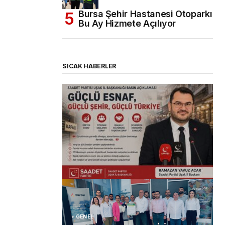
Bursa Şehir Hastanesi Otoparkı
Bu Ay Hizmete Açılıyor
SICAK HABERLER
(başlıksız)
Alaattin Karahan tarafından
14/07/2026
GENEL