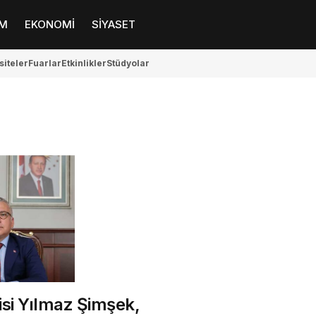
M
EKONOMİ
SİYASET
siteler
Fuarlar
Etkinlikler
Stüdyolar
isi Yılmaz Şimşek,