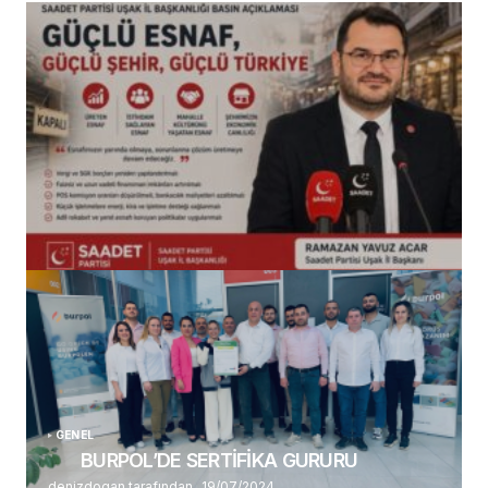
(başlıksız)
Alaattin Karahan tarafından
14/07/2026
GENEL
BURPOL’DE SERTİFİKA GURURU
denizdogan tarafından
19/07/2024