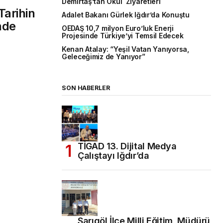
Demirtaş’tan Okul Ziyaretleri
Tarihin
Adalet Bakanı Gürlek Iğdır’da Konuştu
nde
OEDAŞ 10,7 milyon Euro’luk Enerji
Projesinde Türkiye’yi Temsil Edecek
Kenan Atalay: “Yeşil Vatan Yanıyorsa,
Geleceğimiz de Yanıyor”
SON HABERLER
TİGAD 13. Dijital Medya
Çalıştayı Iğdır’da
Sarıgöl İlçe Milli Eğitim Müdürü