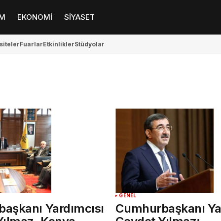
M
EKONOMİ
SİYASET
siteler
Fuarlar
Etkinlikler
Stüdyolar
GENEL
aşkanı Yardımcısı
Cumhurbaşkanı Ya