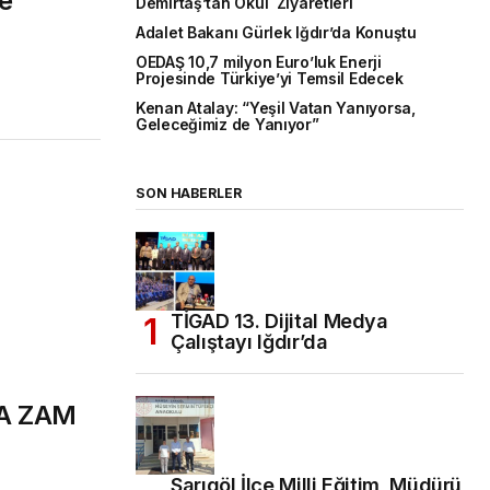
e
Demirtaş’tan Okul Ziyaretleri
Adalet Bakanı Gürlek Iğdır’da Konuştu
OEDAŞ 10,7 milyon Euro’luk Enerji
Projesinde Türkiye’yi Temsil Edecek
Kenan Atalay: “Yeşil Vatan Yanıyorsa,
Geleceğimiz de Yanıyor”
SON HABERLER
TİGAD 13. Dijital Medya
Çalıştayı Iğdır’da
A ZAM
Sarıgöl İlçe Milli Eğitim Müdürü