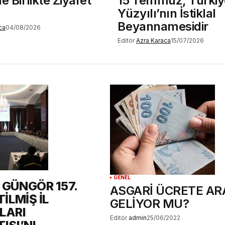
e Birlikte Ziyaret
15 Temmuz, Türkiy
Yüzyılı’nın İstiklal
Beyannamesidir
ca
04/08/2026
Editör
Azra Karaca
15/07/2026
GENEL
GÜNGÖR 157.
ASGARİ ÜCRETE AR
İLMİŞ İL
GELİYOR MU?
LARI
Editör
admin
25/06/2022