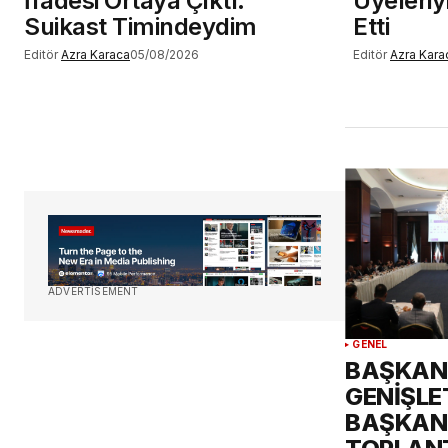
İfadesi Ortaya Çıktı:
Üyeleriyl
Suikast Timindeydim
Etti
Editör
Azra Karaca
05/08/2026
Editör
Azra Kara
ADVERTISEMENT
GENEL
BAŞKAN 
GENİŞLET
BAŞKAN