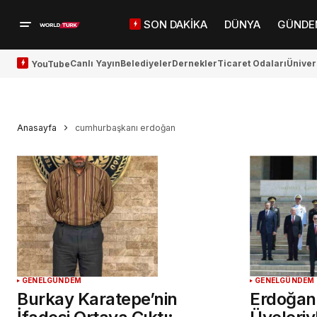
SON DAKİKA
DÜNYA
GÜNDE
Canlı Yayın
Belediyeler
Dernekler
Ticaret Odaları
Üniver
YouTube
Anasayfa
cumhurbaşkanı erdoğan
GENEL
GÜNDEM
GENEL
GÜNDEM
Burkay Karatepe’nin
Erdoğan 