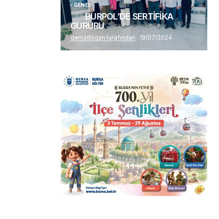
GENEL
BURPOL’DE SERTİFİKA
GURURU
denizdogan tarafından
19/07/2024