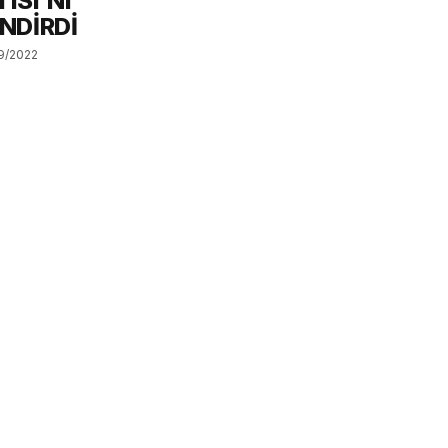
ISI’NI
NDİRDİ
9/2022