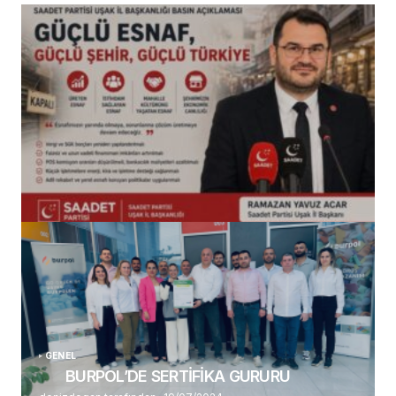
(başlıksız)
Alaattin Karahan tarafından
14/07/2026
GENEL
BURPOL’DE SERTİFİKA GURURU