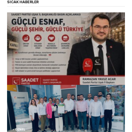
SICAK HABERLER
(başlıksız)
Alaattin Karahan tarafından
14/07/2026
GENEL