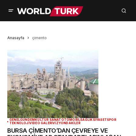
Anasayfa
çimento
GENEL
GÜNDEM
KÜLTÜR SANAT
OTOMOBİL
SAĞLIK
SİYASET
SPOR
TEKNOLOJİ
VIDEO GALERİ
VİZYONDAKİLER
BURSA ÇİMENTO’DAN ÇEVREYE VE