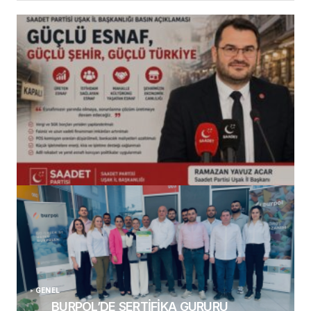
(başlıksız)
Alaattin Karahan tarafından
14/07/2026
GENEL
BURPOL’DE SERTİFİKA GURURU