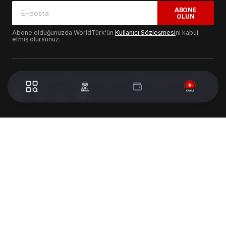
ABONE
OLUN
Abone olduğunuzda WorldTürk'ün
Kullanıcı Sözleşmesi
ni kabul
etmiş olursunuz.
© 2024 WorldTurk. Tüm Hakları Saklıdır. - Tasarım & Geliştirme :
Volion's