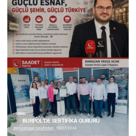
(başlıksız)
Alaattin Karahan tarafından
14/07/2026
GENEL
BURPOL’DE SERTİFİKA GURURU
denizdogan tarafından
19/07/2024