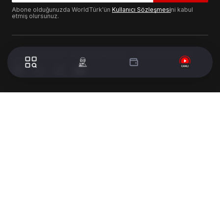
Abone olduğunuzda WorldTürk'ün
Kullanıcı Sözleşmesi
ni kabul
etmiş olursunuz.
© 2024 WorldTurk. Tüm Hakları Saklıdır. - Tasarım & Geliştirme :
Volion's