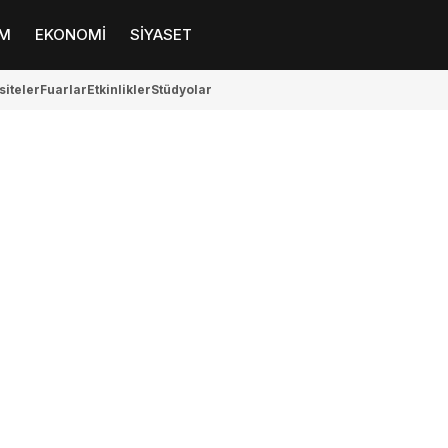
M
EKONOMİ
SİYASET
siteler
Fuarlar
Etkinlikler
Stüdyolar