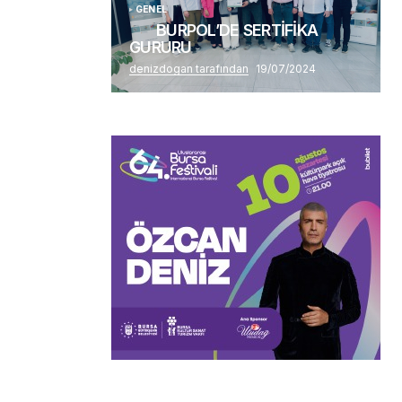
GENEL
BURPOL’DE SERTİFİKA
GURURU
denizdogan tarafından
19/07/2024