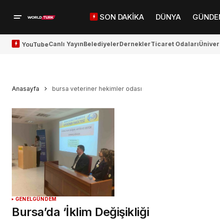
SON DAKİKA
DÜNYA
GÜNDE
Canlı Yayın
Belediyeler
Dernekler
Ticaret Odaları
Üniver
YouTube
Anasayfa
bursa veteriner hekimler odası
GENEL
GÜNDEM
Bursa’da ‘İklim Değişikliği