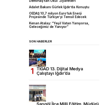
Demirtaş’tan Okul Ziyaretleri
Adalet Bakanı Gürlek Iğdır’da Konuştu
OEDAŞ 10,7 milyon Euro’luk Enerji
Projesinde Türkiye’yi Temsil Edecek
Kenan Atalay: “Yeşil Vatan Yanıyorsa,
Geleceğimiz de Yanıyor”
SON HABERLER
TİGAD 13. Dijital Medya
Çalıştayı Iğdır’da
Sarıgöl İlçe Milli Eğitim Müdürü