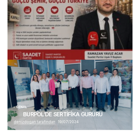
(başlıksız)
Alaattin Karahan tarafından
14/07/2026
GENEL
BURPOL’DE SERTİFİKA GURURU
denizdogan tarafından
19/07/2024