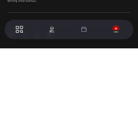
etmiş olursunuz.
© 2024 WorldTurk. Tüm Hakları Saklıdır. - Tasarım & Geliştirme :
Volion's