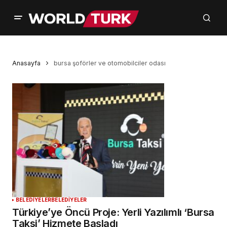
Anasayfa
bursa şoförler ve otomobilciler odası
BELEDİYELER
BELEDİYELER
Türkiye’ye Öncü Proje: Yerli Yazılımlı ‘Bursa
Taksi’ Hizmete Başladı