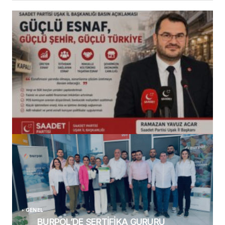
(başlıksız)
Alaattin Karahan tarafından
14/07/2026
GENEL
BURPOL’DE SERTİFİKA GURURU