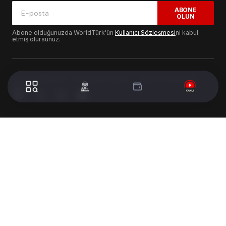
ABONE
OLUN
Abone olduğunuzda WorldTürk'ün
Kullanıcı Sözleşmesi
ni kabul
etmiş olursunuz.
© 2024 WorldTurk. Tüm Hakları Saklıdır. - Tasarım & Geliştirme :
Volion's