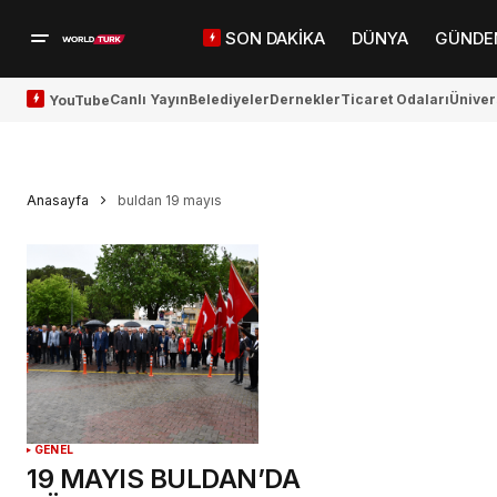
SON DAKİKA
DÜNYA
GÜNDE
Canlı Yayın
Belediyeler
Dernekler
Ticaret Odaları
Üniver
YouTube
Anasayfa
buldan 19 mayıs
GENEL
19 MAYIS BULDAN’DA