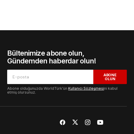
Bültenimize abone olun,
Gündemden haberdar olun!
ABONE
OLUN
Abone olduğunuzda WorldTürk'ün
Kullanıcı Sözleşmesi
ni kabul
etmiş olursunuz.