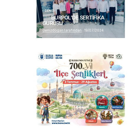
GENEL
BURPOL’DE SERTİFİKA
GURURU
denizdogan tarafından
19/07/2024