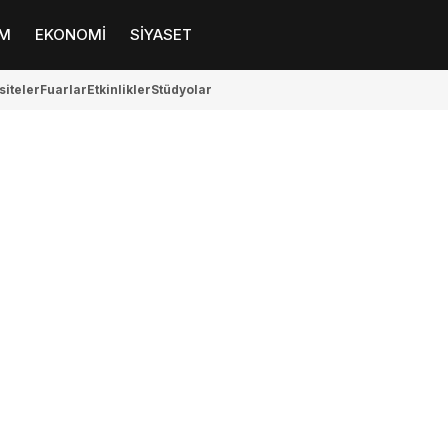
M
EKONOMİ
SİYASET
siteler
Fuarlar
Etkinlikler
Stüdyolar