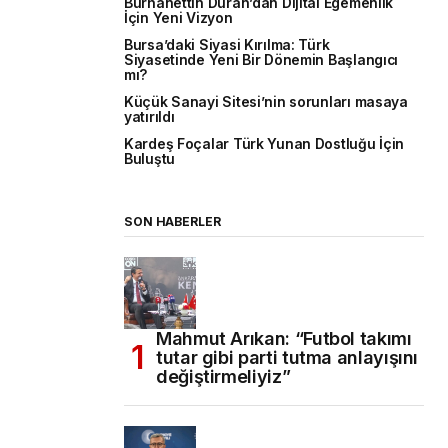
Burhanettin Duran’dan Dijital Egemenlik
İçin Yeni Vizyon
Bursa’daki Siyasi Kırılma: Türk
Siyasetinde Yeni Bir Dönemin Başlangıcı
mı?
Küçük Sanayi Sitesi’nin sorunları masaya
yatırıldı
Kardeş Foçalar Türk Yunan Dostluğu İçin
Buluştu
SON HABERLER
Mahmut Arıkan: “Futbol takımı
tutar gibi parti tutma anlayışını
değiştirmeliyiz”