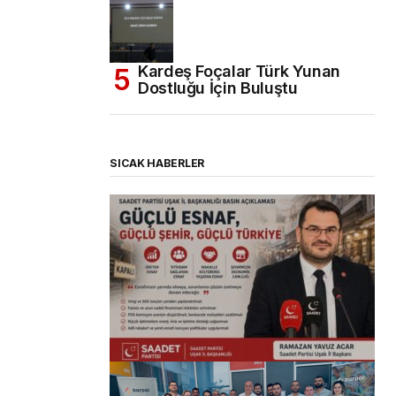
Kardeş Foçalar Türk Yunan
Dostluğu İçin Buluştu
SICAK HABERLER
(başlıksız)
Alaattin Karahan tarafından
14/07/2026