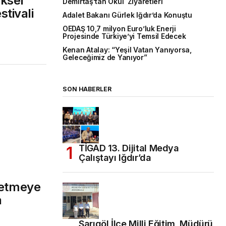
ksel
Demirtaş’tan Okul Ziyaretleri
tivali
Adalet Bakanı Gürlek Iğdır’da Konuştu
OEDAŞ 10,7 milyon Euro’luk Enerji
Projesinde Türkiye’yi Temsil Edecek
Kenan Atalay: “Yeşil Vatan Yanıyorsa,
Geleceğimiz de Yanıyor”
SON HABERLER
TİGAD 13. Dijital Medya
Çalıştayı Iğdır’da
retmeye
a
Sarıgöl İlçe Milli Eğitim Müdürü