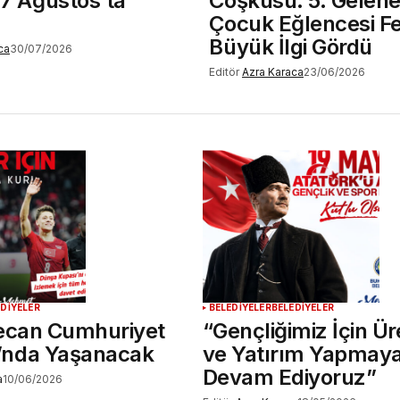
i 7 Ağustos’ta
Coşkusu: 5. Gelene
Çocuk Eğlencesi Fes
Büyük İlgi Gördü
ca
30/07/2026
Editör
Azra Karaca
23/06/2026
EDİYELER
BELEDİYELER
BELEDİYELER
yecan Cumhuriyet
“Gençliğimiz İçin Ü
’nda Yaşanacak
ve Yatırım Yapmay
Devam Ediyoruz”
a
10/06/2026