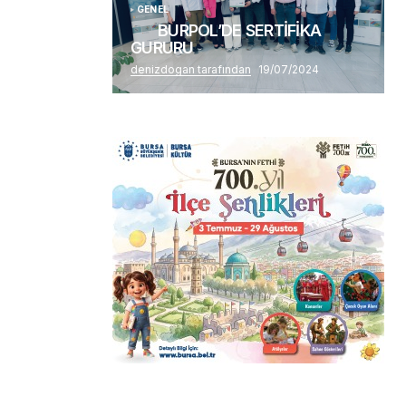
GENEL
BURPOL’DE SERTİFİKA
GURURU
denizdogan tarafından
19/07/2024