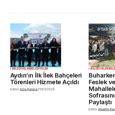
BELEDİYELER
BELEDİYELER
BELEDİYELER
BEL
Aydın’ın İlk İlek Bahçeleri
Buharken
Törenleri Hizmete Açıldı
Feslek v
Mahallele
Editör
Azra Karaca
31/03/2026
Sofrasını
Paylaştı
Editör
Alaattin Ka