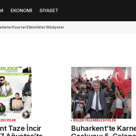
M
EKONOMİ
SİYASET
siteler
Fuarlar
Etkinlikler
Stüdyolar
LEDİYELER
BELEDİYELER
BELEDİYELER
t Taze İncir
Buharkent’te Karn