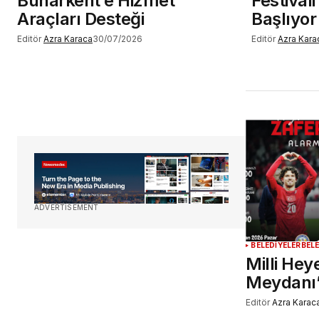
Buharkent’e Hizmet
Festival
Araçları Desteği
Başlıyor
Editör
Azra Karaca
30/07/2026
Editör
Azra Kara
ADVERTISEMENT
BELEDİYELER
BEL
Milli He
Meydanı
Editör
Azra Karac