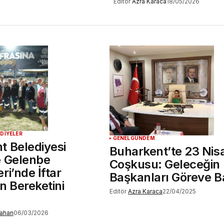
Editör
Azra Karaca
18/05/2026
EDİYELER
GENEL
GÜNDEM
t Belediyesi
Buharkent’te 23 Nis
e Gelenbe
Coşkusu: Geleceğin
ri’nde İftar
Başkanları Göreve B
n Bereketini
Editör
Azra Karaca
22/04/2025
rahan
06/03/2026