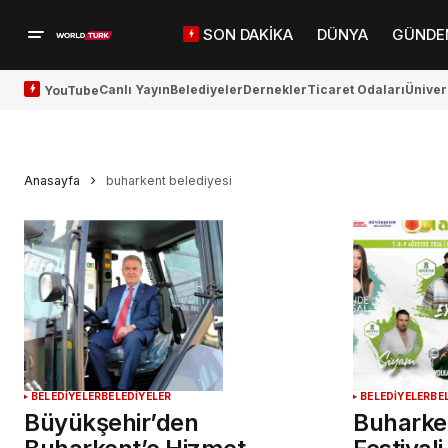
SON DAKİKA
DÜNYA
GÜNDE
Canlı Yayın
Belediyeler
Dernekler
Ticaret Odaları
Üniver
YouTube
Anasayfa
buharkent belediyesi
BELEDİYELER
BELEDİYELER
BELEDİYELER
BE
Büyükşehir’den
Buharken