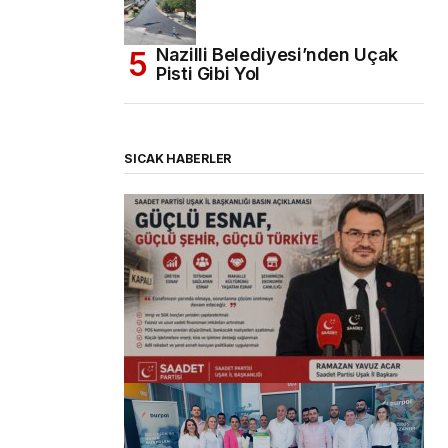
Nazilli Belediyesi’nden Uçak
Pisti Gibi Yol
SICAK HABERLER
(başlıksız)
Alaattin Karahan tarafından
14/07/2026