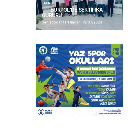
GENEL
BURPOL’DE SERTİFİKA
GURURU
denizdogan tarafından
19/07/2024