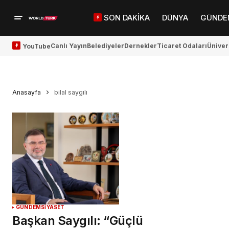
SON DAKİKA
DÜNYA
GÜNDE
Canlı Yayın
Belediyeler
Dernekler
Ticaret Odaları
Üniver
YouTube
Anasayfa
bilal saygılı
GÜNDEM
SİYASET
Başkan Saygılı: “Güçlü