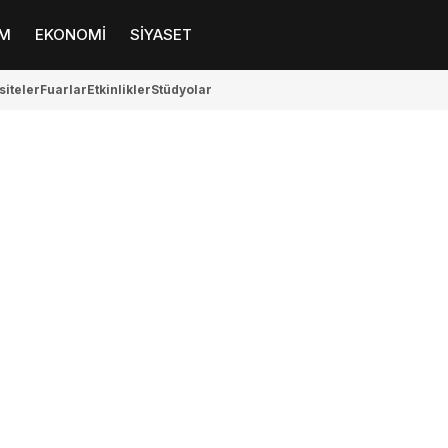
M
EKONOMİ
SİYASET
siteler
Fuarlar
Etkinlikler
Stüdyolar