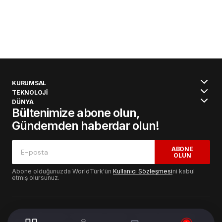
KURUMSAL
TEKNOLOJİ
DÜNYA
Bültenimize abone olun,
Gündemden haberdar olun!
ABONE
OLUN
Abone olduğunuzda WorldTürk'ün
Kullanıcı Sözleşmesi
ni kabul
etmiş olursunuz.
© 2024 WorldTurk. Tüm Hakları Saklıdır. - Tasarım & Geliştirme :