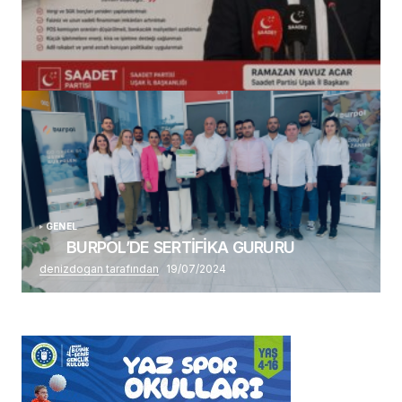
(başlıksız)
Alaattin Karahan tarafından
14/07/2026
GENEL
BURPOL’DE SERTİFİKA GURURU
denizdogan tarafından
19/07/2024