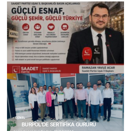
(başlıksız)
Alaattin Karahan tarafından
14/07/2026
GENEL
BURPOL’DE SERTİFİKA GURURU