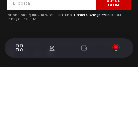
ABONE
OLUN
Abone olduğunuzda WorldTürk'ün
Kullanıcı Sözleşmesi
ni kabul
etmiş olursunuz.
© 2024 WorldTurk. Tüm Hakları Saklıdır. - Tasarım & Geliştirme :
Volion's