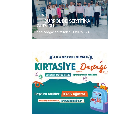
GENEL
BURPOL’DE SERTİFİKA
GURURU
denizdogan tarafından
19/07/2024