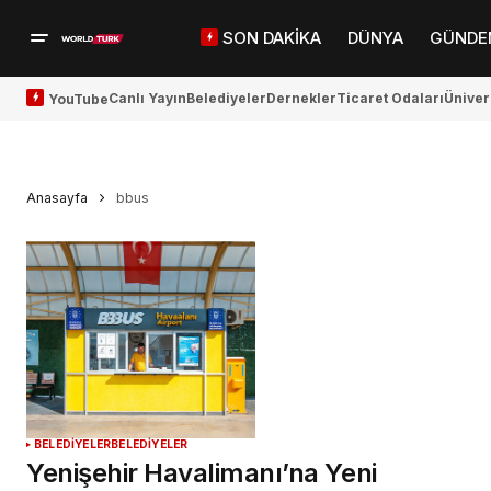
SON DAKİKA
DÜNYA
GÜNDE
Canlı Yayın
Belediyeler
Dernekler
Ticaret Odaları
Üniver
YouTube
Anasayfa
bbus
BELEDİYELER
BELEDİYELER
Yenişehir Havalimanı’na Yeni