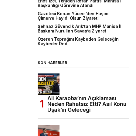
Enes İzci, Yeniden Refah Partisi Manisa İl
Başkanlığı Görevine Atandı
Gazeteci Kenan Yüceel’den Haşim
Çimen’e Hayırlı Olsun Ziyareti
Şehnaz Güvendik Arık’tan MHP Manisa İl
Başkanı Nurullah Savaş’a Ziyaret
Özeren Toprağını Kaybeden Geleceğini
Kaybeder Dedi
SON HABERLER
Ali Karaoba’nın Açıklaması
Neden Rahatsız Etti? Asıl Konu
Uşak’ın Geleceği