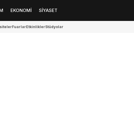
M
EKONOMİ
SİYASET
siteler
Fuarlar
Etkinlikler
Stüdyolar