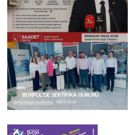
(başlıksız)
Alaattin Karahan tarafından
14/07/2026
GENEL
BURPOL’DE SERTİFİKA GURURU
denizdogan tarafından
19/07/2024