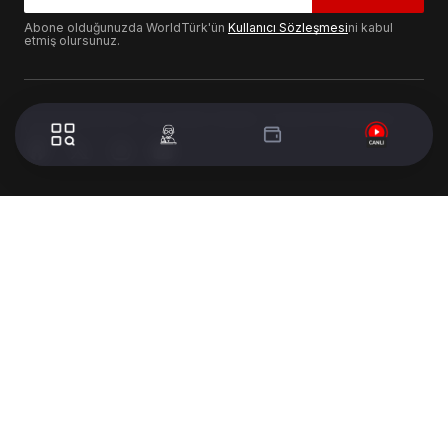
Abone olduğunuzda WorldTürk'ün
Kullanıcı Sözleşmesi
ni kabul
etmiş olursunuz.
© 2024 WorldTurk. Tüm Hakları Saklıdır. - Tasarım & Geliştirme :
Volion's