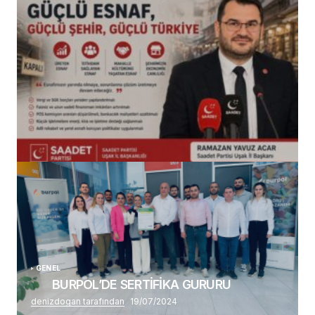
(başlıksız)
Alaattin Karahan tarafından
14/07/2026
GENEL
BURPOL’DE SERTİFİKA GURURU
denizdogan tarafından
19/07/2024