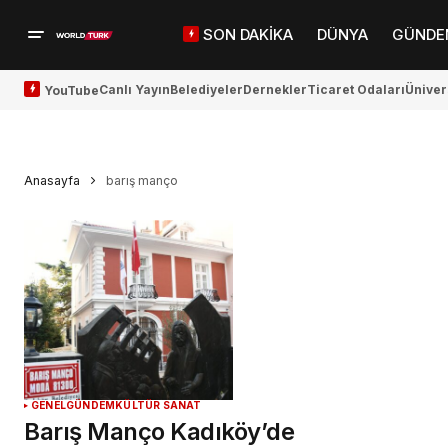
SON DAKİKA
DÜNYA
GÜNDE
Canlı Yayın
Belediyeler
Dernekler
Ticaret Odaları
Üniver
YouTube
Anasayfa
barış manço
GENEL
GÜNDEM
KÜLTÜR SANAT
Barış Manço Kadıköy’de