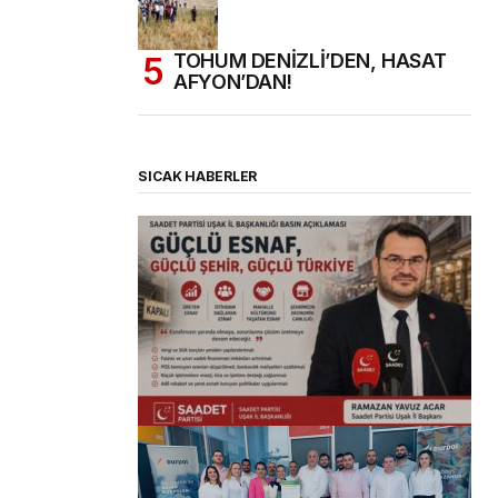
TOHUM DENİZLİ’DEN, HASAT
AFYON’DAN!
SICAK HABERLER
(başlıksız)
Alaattin Karahan tarafından
14/07/2026