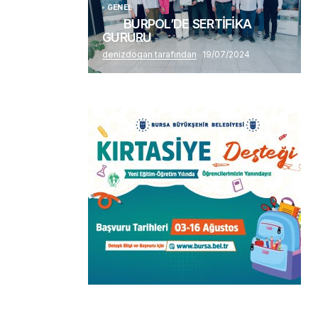
GENEL
BURPOL’DE SERTİFİKA
GURURU
denizdogan tarafından
19/07/2024