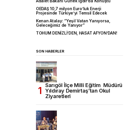
Adalet Bakanı Gürlek Iğdır’da Konuştu
OEDAŞ 10,7 milyon Euro’luk Enerji
Projesinde Türkiye’yi Temsil Edecek
Kenan Atalay: “Yeşil Vatan Yanıyorsa,
Geleceğimiz de Yanıyor”
TOHUM DENİZLİ’DEN, HASAT AFYON’DAN!
SON HABERLER
Sarıgöl İlçe Milli Eğitim Müdürü
Yıldıray Demirtaş’tan Okul
Ziyaretleri