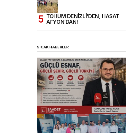
TOHUM DENİZLİ’DEN, HASAT
AFYON’DAN!
SICAK HABERLER
(başlıksız)
Alaattin Karahan tarafından
14/07/2026