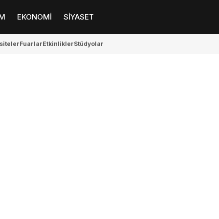
M
EKONOMİ
SİYASET
siteler
Fuarlar
Etkinlikler
Stüdyolar