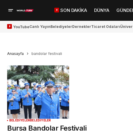
SON DAKİKA
DÜNYA
GÜNDE
Canlı Yayın
Belediyeler
Dernekler
Ticaret Odaları
Üniver
YouTube
Anasayfa
bandolar festivali
BELEDİYELER
BELEDİYELER
Bursa Bandolar Festivali