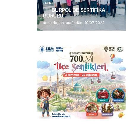
GENEL
BURPOL’DE SERTİFİKA
GURURU
denizdogan tarafından
19/07/2024