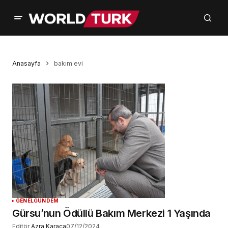
Anasayfa
bakım evi
GENEL
GÜNDEM
Gürsu’nun Ödüllü Bakım Merkezi 1 Yaşında
Editör
Azra Karaca
07/12/2024