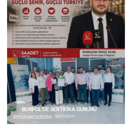
(başlıksız)
Alaattin Karahan tarafından
14/07/2026
GENEL
BURPOL’DE SERTİFİKA GURURU
denizdogan tarafından
19/07/2024