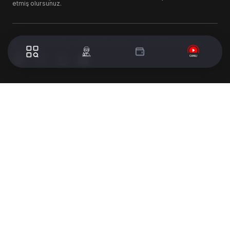
etmiş olursunuz.
© 2024 WorldTurk. Tüm Hakları Saklıdır. - Tasarım & Geliştirme :
Volion's