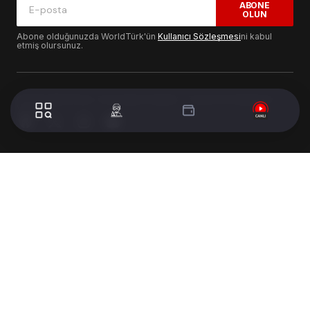
ABONE
OLUN
Abone olduğunuzda WorldTürk'ün
Kullanıcı Sözleşmesi
ni kabul
etmiş olursunuz.
© 2024 WorldTurk. Tüm Hakları Saklıdır. - Tasarım & Geliştirme :
Volion's