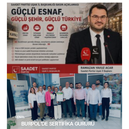
(başlıksız)
Alaattin Karahan tarafından
14/07/2026
GENEL
BURPOL’DE SERTİFİKA GURURU