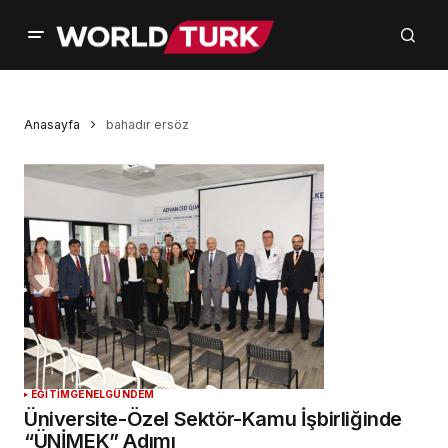
Anasayfa
bahadır ersöz
EĞİTİM
GENEL
GÜNDEM
Üniversite-Özel Sektör-Kamu İşbirliğinde
“ÜNİMEK” Adımı