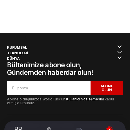
KURUMSAL
TEKNOLOJİ
DÜNYA
Bültenimize abone olun,
Gündemden haberdar olun!
ABONE
OLUN
Abone olduğunuzda WorldTürk'ün
Kullanıcı Sözleşmesi
ni kabul
etmiş olursunuz.
© 2024 WorldTurk. Tüm Hakları Saklıdır. - Tasarım & Geliştirme :
Volion's