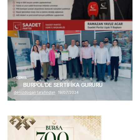
(başlıksız)
Alaattin Karahan tarafından
14/07/2026
GENEL
BURPOL’DE SERTİFİKA GURURU
denizdogan tarafından
19/07/2024