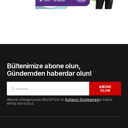
Bültenimize abone olun,
Gündemden haberdar olun!
ABONE
OLUN
Abone olduğunuzda WorldTürk'ün
Kullanıcı Sözleşmesi
ni kabul
etmiş olursunuz.