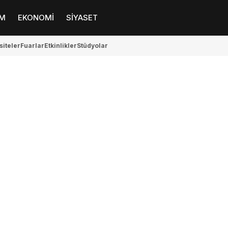
M
EKONOMİ
SİYASET
siteler
Fuarlar
Etkinlikler
Stüdyolar