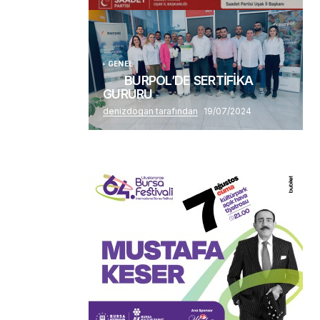
Alaattin Karahan tarafından
14/07/2026
GENEL
BURPOL’DE SERTİFİKA
GURURU
denizdogan tarafından
19/07/2024