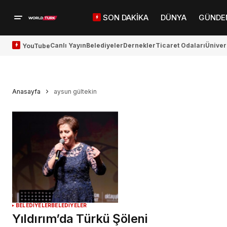
SON DAKİKA
DÜNYA
GÜNDE
Canlı Yayın
Belediyeler
Dernekler
Ticaret Odaları
Üniver
YouTube
Anasayfa
aysun gültekin
BELEDİYELER
BELEDİYELER
Yıldırım’da Türkü Şöleni