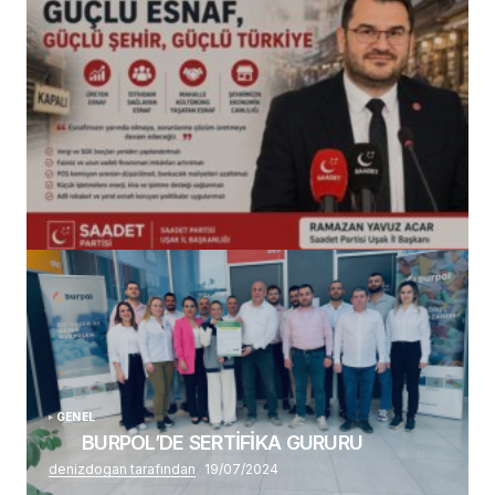
(başlıksız)
Alaattin Karahan tarafından
14/07/2026
GENEL
BURPOL’DE SERTİFİKA GURURU
denizdogan tarafından
19/07/2024