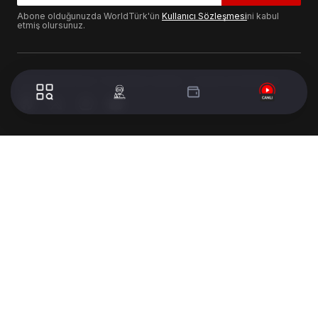
Abone olduğunuzda WorldTürk'ün
Kullanıcı Sözleşmesi
ni kabul
etmiş olursunuz.
© 2024 WorldTurk. Tüm Hakları Saklıdır. - Tasarım & Geliştirme :
Volion's