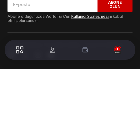
ABONE
OLUN
Abone olduğunuzda WorldTürk'ün
Kullanıcı Sözleşmesi
ni kabul
etmiş olursunuz.
© 2024 WorldTurk. Tüm Hakları Saklıdır. - Tasarım & Geliştirme :
Volion's