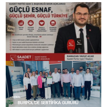
(başlıksız)
Alaattin Karahan tarafından
14/07/2026
GENEL
BURPOL’DE SERTİFİKA GURURU