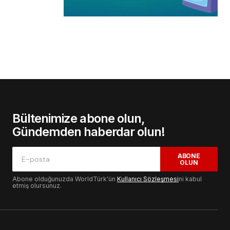
Bültenimize abone olun,
Gündemden haberdar olun!
ABONE
OLUN
Abone olduğunuzda WorldTürk'ün
Kullanıcı Sözleşmesi
ni kabul
etmiş olursunuz.