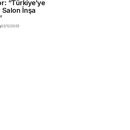
r: “Türkiye’ye
 Salon İnşa
”
a
02/12/2025