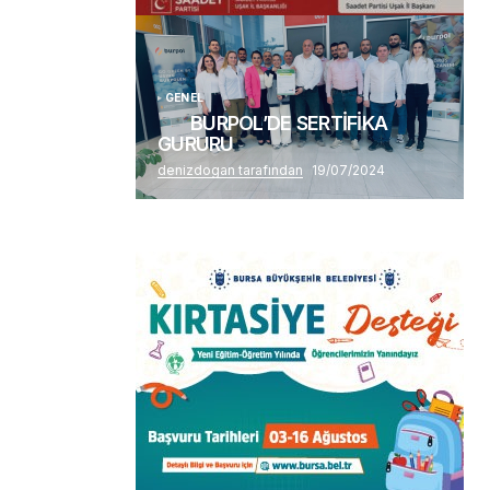
Alaattin Karahan tarafından
14/07/2026
GENEL
BURPOL’DE SERTİFİKA
GURURU
denizdogan tarafından
19/07/2024