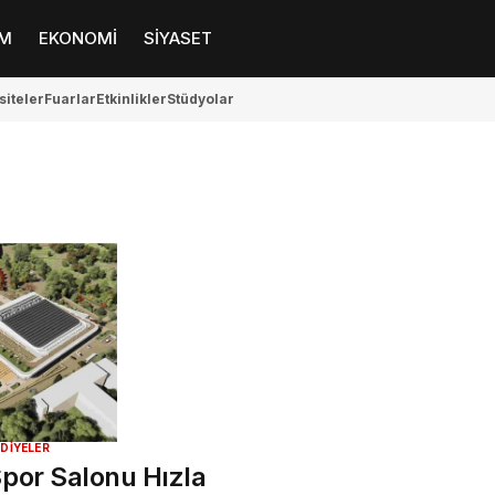
M
EKONOMİ
SİYASET
siteler
Fuarlar
Etkinlikler
Stüdyolar
EDİYELER
Spor Salonu Hızla