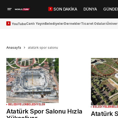
SON DAKİKA
DÜNYA
GÜNDE
Canlı Yayın
Belediyeler
Dernekler
Ticaret Odaları
Üniver
YouTube
Anasayfa
atatürk spor salonu
BELEDİYELER
BELEDİYELER
BELEDİYELER
BEL
Atatürk Spor Salonu Hızla
Atatürk 