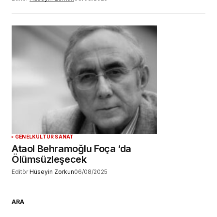
GENEL
KÜLTÜR SANAT
Ataol Behramoğlu Foça ‘da
Ölümsüzleşecek
Editör
Hüseyin Zorkun
06/08/2025
ARA