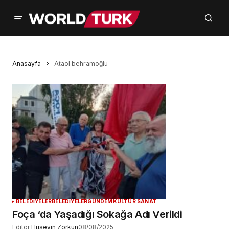
Anasayfa
Ataol behramoğlu
BELEDİYELER
BELEDİYELER
GÜNDEM
KÜLTÜR SANAT
Foça ‘da Yaşadığı Sokağa Adı Verildi
Editör
Hüseyin Zorkun
08/08/2025