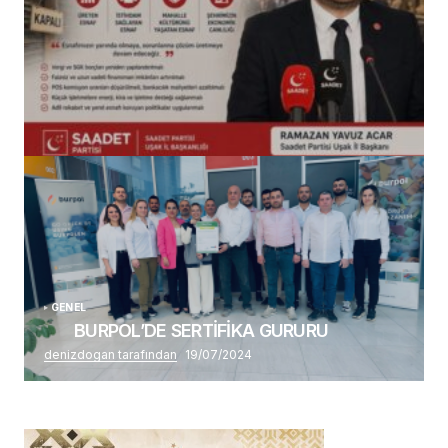
(başlıksız)
Alaattin Karahan tarafından
14/07/2026
GENEL
BURPOL’DE SERTİFİKA GURURU
denizdogan tarafından
19/07/2024