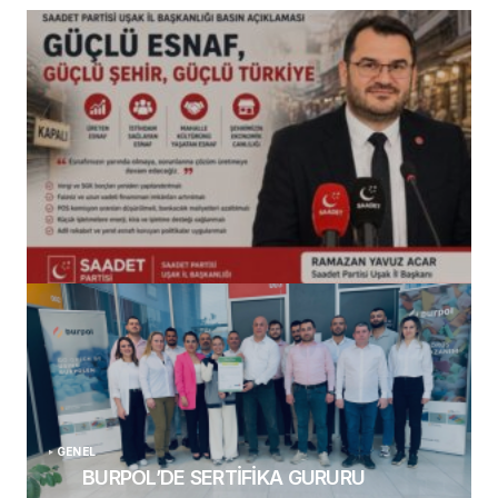
(başlıksız)
Alaattin Karahan tarafından
14/07/2026
GENEL
BURPOL’DE SERTİFİKA GURURU