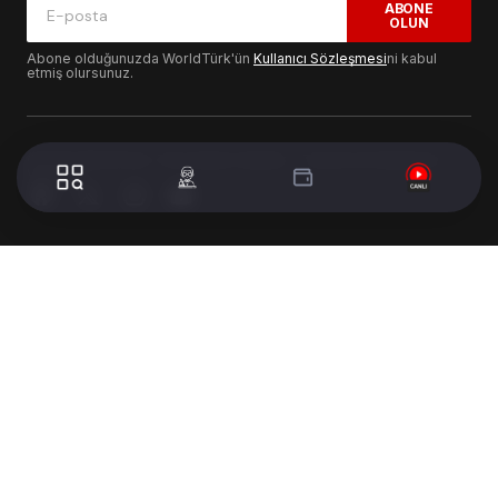
ABONE
OLUN
Abone olduğunuzda WorldTürk'ün
Kullanıcı Sözleşmesi
ni kabul
etmiş olursunuz.
© 2024 WorldTurk. Tüm Hakları Saklıdır. - Tasarım & Geliştirme :
Volion's