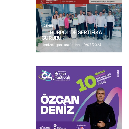
Alaattin Karahan tarafından
14/07/2026
GENEL
BURPOL’DE SERTİFİKA
GURURU
denizdogan tarafından
19/07/2024