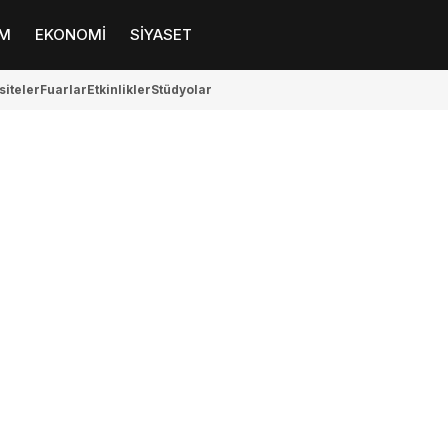
M
EKONOMİ
SİYASET
siteler
Fuarlar
Etkinlikler
Stüdyolar