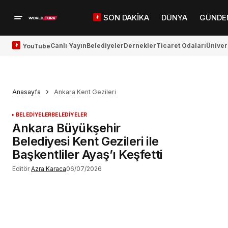
SON DAKİKA
DÜNYA
GÜNDE
Canlı Yayın
Belediyeler
Dernekler
Ticaret Odaları
Üniver
YouTube
Anasayfa
Ankara Kent Gezileri
BELEDİYELER
BELEDİYELER
Ankara Büyükşehir
Belediyesi Kent Gezileri ile
Başkentliler Ayaş’ı Keşfetti
Editör
Azra Karaca
06/07/2026