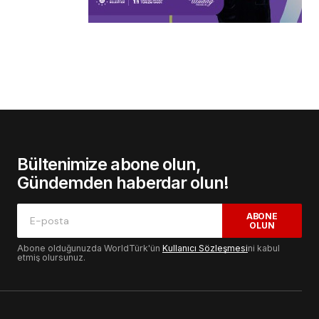
Bültenimize abone olun,
Gündemden haberdar olun!
ABONE
OLUN
Abone olduğunuzda WorldTürk'ün
Kullanıcı Sözleşmesi
ni kabul
etmiş olursunuz.