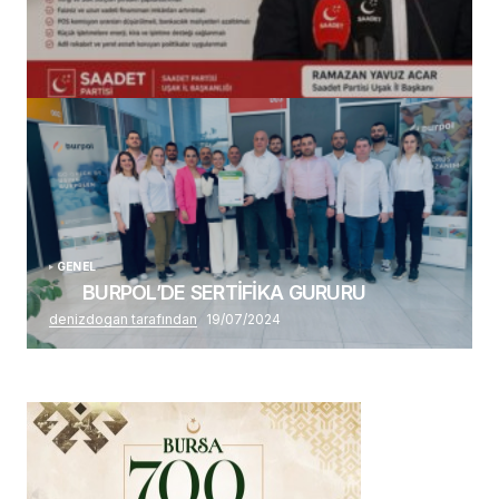
(başlıksız)
Alaattin Karahan tarafından
14/07/2026
GENEL
BURPOL’DE SERTİFİKA GURURU
denizdogan tarafından
19/07/2024