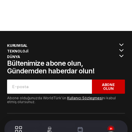
KURUMSAL
TEKNOLOJİ
DÜNYA
Bültenimize abone olun,
Gündemden haberdar olun!
ABONE
OLUN
Abone olduğunuzda WorldTürk'ün
Kullanıcı Sözleşmesi
ni kabul
etmiş olursunuz.
© 2024 WorldTurk. Tüm Hakları Saklıdır. - Tasarım & Geliştirme :
Volion's