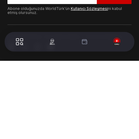
Abone olduğunuzda WorldTürk'ün
Kullanıcı Sözleşmesi
ni kabul
etmiş olursunuz.
© 2024 WorldTurk. Tüm Hakları Saklıdır. - Tasarım & Geliştirme :
Volion's