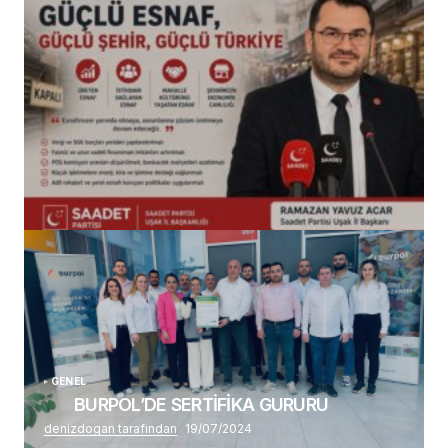
(başlıksız)
Alaattin Karahan tarafından
14/07/2026
GENEL
BURPOL’DE SERTİFİKA GURURU
denizdogan tarafından
19/07/2024