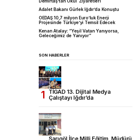
Demirtaş’tan Okul Ziyaretleri
Adalet Bakanı Gürlek Iğdır’da Konuştu
OEDAŞ 10,7 milyon Euro’luk Enerji
Projesinde Türkiye’yi Temsil Edecek
Kenan Atalay: “Yeşil Vatan Yanıyorsa,
Geleceğimiz de Yanıyor”
SON HABERLER
TİGAD 13. Dijital Medya
Çalıştayı Iğdır’da
Sarıgöl İlçe Milli Eğitim Müdürü