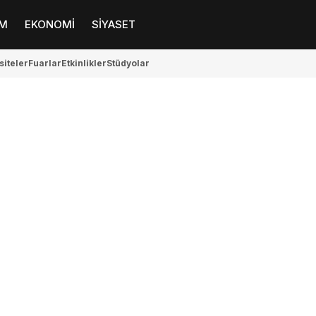
M
EKONOMİ
SİYASET
siteler
Fuarlar
Etkinlikler
Stüdyolar