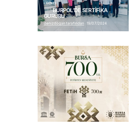
GENEL
BURPOL’DE SERTİFİKA
GURURU
denizdogan tarafından
19/07/2024