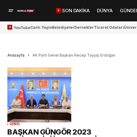
SON DAKİKA
DÜNYA
GÜNDE
Canlı Yayın
Belediyeler
Dernekler
Ticaret Odaları
Üniver
YouTube
Anasayfa
AK Parti Genel Başkanı Recep Tayyip Erdoğan
GENEL
BAŞKAN GÜNGÖR 2023