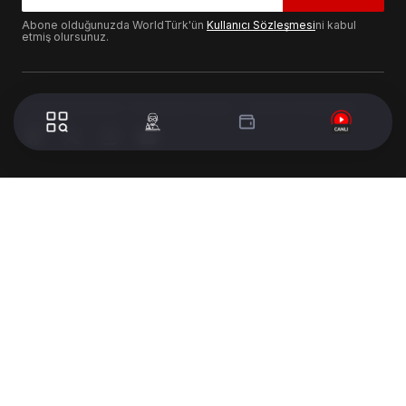
Abone olduğunuzda WorldTürk'ün
Kullanıcı Sözleşmesi
ni kabul
etmiş olursunuz.
© 2024 WorldTurk. Tüm Hakları Saklıdır. - Tasarım & Geliştirme :
Volion's