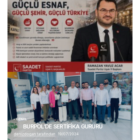
(başlıksız)
Alaattin Karahan tarafından
14/07/2026
GENEL
BURPOL’DE SERTİFİKA GURURU
denizdogan tarafından
19/07/2024