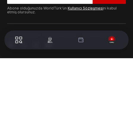
Abone olduğunuzda WorldTürk'ün
Kullanıcı Sözleşmesi
ni kabul
etmiş olursunuz.
© 2024 WorldTurk. Tüm Hakları Saklıdır. - Tasarım & Geliştirme :
Volion's