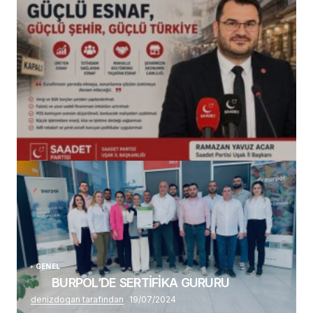
(başlıksız)
Alaattin Karahan tarafından
14/07/2026
GENEL
BURPOL’DE SERTİFİKA GURURU
denizdogan tarafından
19/07/2024