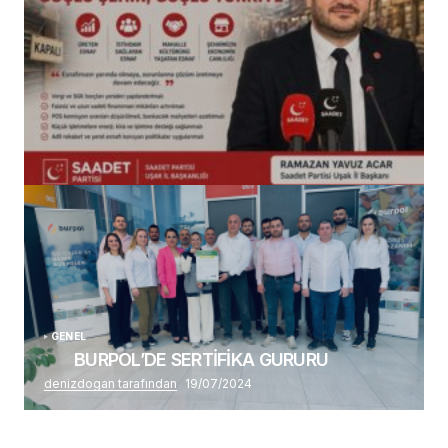
(başlıksız)
Alaattin Karahan tarafından
14/07/2026
GENEL
BURPOL’DE SERTİFİKA GURURU
denizdogan tarafından
19/07/2024