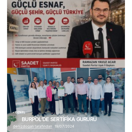
(başlıksız)
Alaattin Karahan tarafından
14/07/2026
GENEL
BURPOL’DE SERTİFİKA GURURU
denizdogan tarafından
19/07/2024