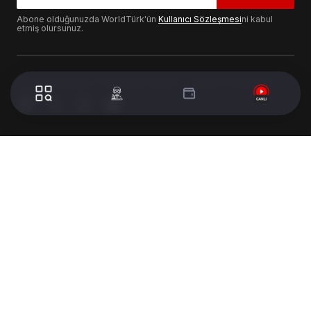
Abone olduğunuzda WorldTürk'ün
Kullanıcı Sözleşmesi
ni kabul
etmiş olursunuz.
© 2024 WorldTurk. Tüm Hakları Saklıdır. - Tasarım & Geliştirme :
Volion's